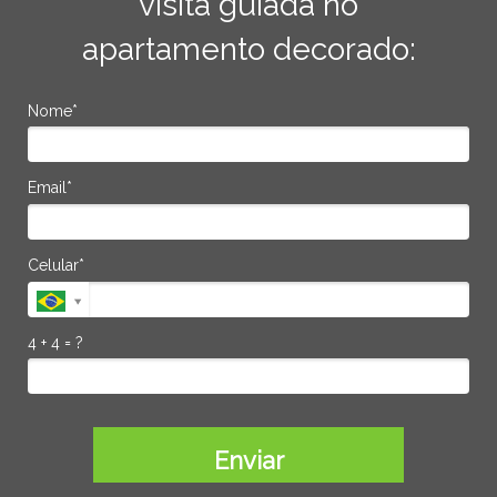
visita guiada no
apartamento decorado:
Nome*
Email*
Celular*
4 + 4 = ?
Enviar